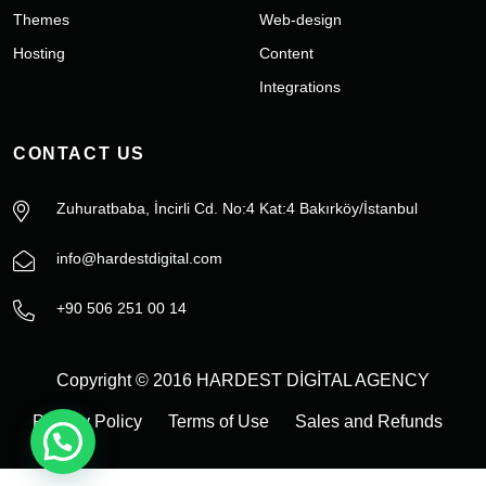
Themes
Web-design
Hosting
Content
Integrations
CONTACT US
Zuhuratbaba, İncirli Cd. No:4 Kat:4 Bakırköy/İstanbul
info@hardestdigital.com
+90 506 251 00 14
Copyright © 2016 HARDEST DİGİTAL AGENCY
Privacy Policy
Terms of Use
Sales and Refunds