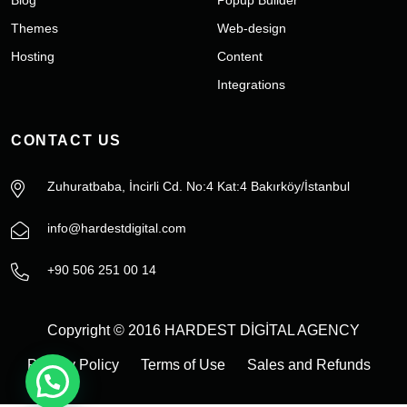
Themes
Web-design
Hosting
Content
Integrations
CONTACT US
Zuhuratbaba, İncirli Cd. No:4 Kat:4 Bakırköy/İstanbul
info@hardestdigital.com
+90 506 251 00 14
Copyright © 2016 HARDEST DİGİTAL AGENCY
Privacy Policy
Terms of Use
Sales and Refunds